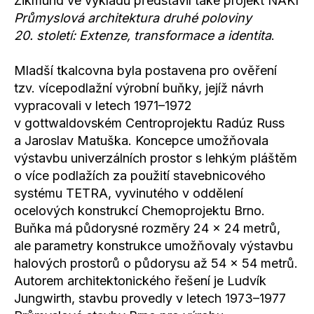
Zikmund ve výkladu představil také projekt NAKI
Průmyslová architektura druhé poloviny
20. století: Extenze, transformace a identita
.
Mladší tkalcovna byla postavena pro ověření
tzv. vícepodlažní výrobní buňky, jejíž návrh
vypracovali v letech 1971–1972
v gottwaldovském Centroprojektu Radúz Russ
a Jaroslav Matuška. Koncepce umožňovala
výstavbu univerzálních prostor s lehkým pláštěm
o více podlažích za použití stavebnicového
systému TETRA, vyvinutého v oddělení
ocelových konstrukcí Chemoprojektu Brno.
Buňka má půdorysné rozměry 24 × 24 metrů,
ale parametry konstrukce umožňovaly výstavbu
halových prostorů o půdorysu až 54 × 54 metrů.
Autorem architektonického řešení je Ludvík
Jungwirth, stavbu provedly v letech 1973–1977