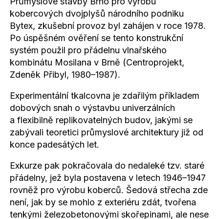
Průmyslové stavby Brno pro výrobu
kobercových dvojplyšů národního podniku
Bytex, zkušební provoz byl zahájen v roce 1978.
Po úspěšném ověření se tento konstrukční
systém použil pro přádelnu vlnařského
kombinátu Mosilana v Brně (Centroprojekt,
Zdeněk Přibyl, 1980–1987).
Experimentální tkalcovna je zdařilým příkladem
dobových snah o výstavbu univerzálních
a flexibilně replikovatelných budov, jakými se
zabývali teoretici průmyslové architektury již od
konce padesátých let.
Exkurze pak pokračovala do nedaleké tzv. staré
přádelny, jež byla postavena v letech 1946–1947
rovněž pro výrobu koberců. Šedová střecha zde
není, jak by se mohlo z exteriéru zdát, tvořena
tenkými železobetonovými skořepinami, ale nese