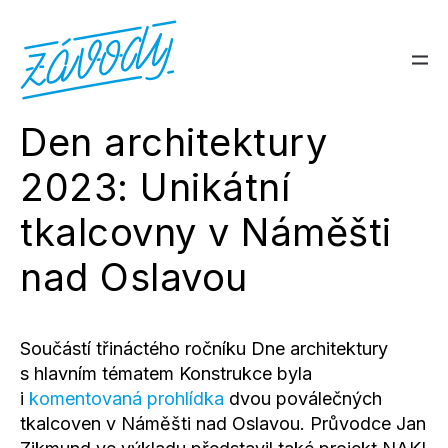
Den architektury
2023: Unikátní
tkalcovny v Náměšti
nad Oslavou
Součástí třináctého ročníku Dne architektury
s hlavním tématem Konstrukce byla
i
komentovaná prohlídka
dvou poválečných
tkalcoven v Náměšti nad Oslavou. Průvodce Jan