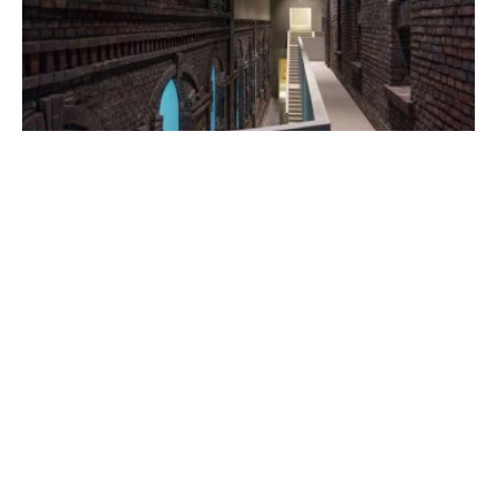
Cyklus ve čtvrtletníku Propamátky